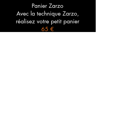
Panier Zarzo
Avec la technique Zarzo,
réalisez votre petit panier
65 €
RÉSERVER
Samedi 17 Octobre 2026
14h00 - 17h30
Date limite d'inscription 4 Octobre 2026