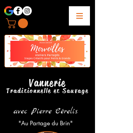
Vannerie
T
rad
itionne
l
l
e
et Sauvage
avec Pierre Cérelis
"Au Partage du Brin"