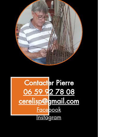
Contacter Pierre
06 59 92 78 08
cerelisp@gmail.com
Faceb
ook
Instagram