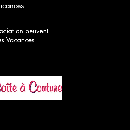
acances
ssociation peuvent
ues Vacances