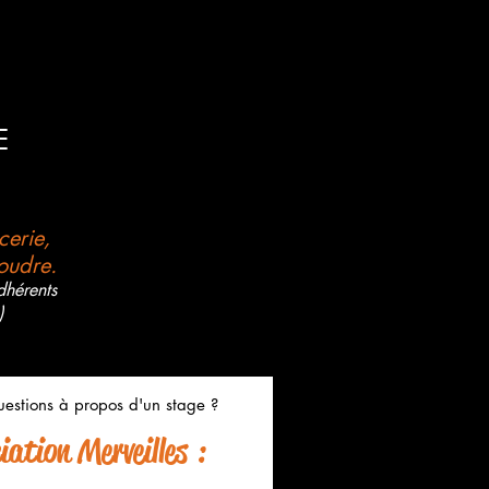
E
rcerie,
oudre.
dhérents
)
estions à propos d'un stage ?
ation Merveilles :