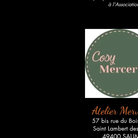
à l'Associatio
Atelier Merv
57 bis rue du Boi
Saint Lambert de
49400 SAU