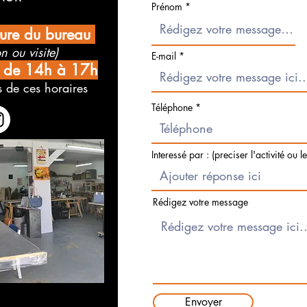
Prénom
ture du bureau
n ou visite)
E-mail
i de 14h à 17h
 de ces horaires
Téléphone
Interessé par : (preciser l'activité ou l
Rédigez votre message
Envoyer