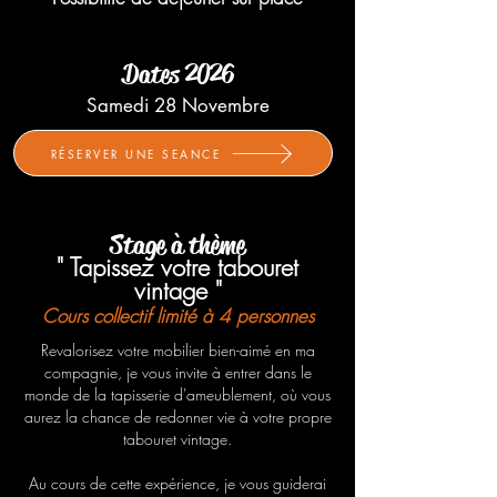
Dates​ 2026
Samedi 28 Novembre
RÉSERVER UNE SEANCE
Stage à thème
" Tapissez votre tabouret
vintage "
Cours collectif
limité à 4 personnes
Revalorisez votre mobilier bien-aimé en ma
compagnie, je vous invite à entrer dans le
monde de la tapisserie d'ameublement, où vous
aurez la chance de redonner vie à votre propre
tabouret vintage.
Au cours de cette expérience, je vous guiderai