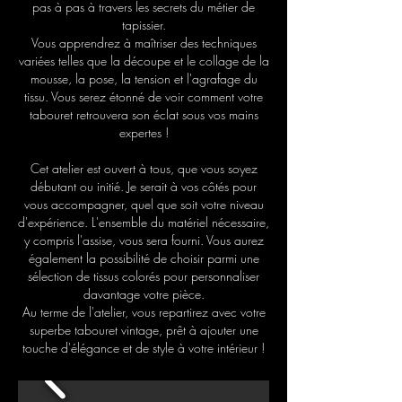
pas à pas à travers les secrets du métier de
tapissier.
Vous apprendrez à maîtriser des techniques
variées telles que la découpe et le collage de la
mousse, la pose, la tension et l'agrafage du
tissu. Vous serez étonné de voir comment votre
tabouret retrouvera son éclat sous vos mains
expertes !
Cet atelier est ouvert à tous, que vous soyez
débutant ou initié. Je serait à vos côtés pour
vous accompagner, quel que soit votre niveau
d'expérience. L'ensemble du matériel nécessaire,
y compris l'assise, vous sera fourni. Vous aurez
également la possibilité de choisir parmi une
sélection de tissus colorés pour personnaliser
davantage votre pièce.
Au terme de l'atelier, vous repartirez avec votre
superbe tabouret vintage, prêt à ajouter une
touche d'élégance et de style à votre intérieur !