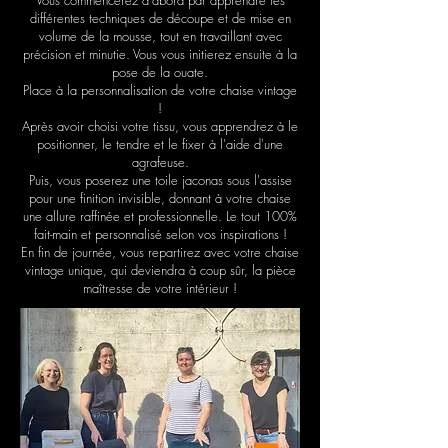
​Vous commencerez d'abord par apprendre les
différentes techniques de découpe et de mise en
volume de la mousse, tout en travaillant avec
précision et minutie. Vous vous initierez ensuite à la
pose de la ouate.
Place à la personnalisation de votre chaise vintage
!
Après avoir choisi votre tissu, vous apprendrez à le
positionner, le tendre et le fixer à l'aide d'une
agrafeuse.
Puis, vous poserez une toile jaconas sous l'assise
pour une finition invisible, donnant à votre chaise
une allure raffinée et professionnelle. Le tout 100%
fait-main et personnalisé selon vos inspirations !
​En fin de journée, vous repartirez avec votre chaise
vintage unique, qui deviendra à coup sûr, la pièce
maîtresse de votre intérieur !