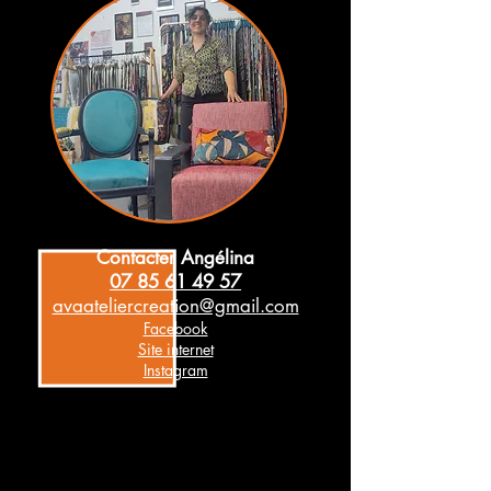
Conta
cter Angélina
07 85 61 49 57
avaateliercreation@gmail.com
Facebook
Site internet
Instagram