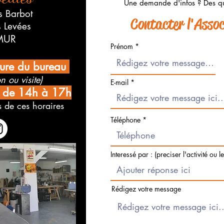
Une demande d'infos ? Des qu
s Barbot
Contacter l'Associ
s Levées
MUR
Prénom
ture du bureau
n ou visite)
E-mail
i de 14h à 17h
 de ces horaires
Téléphone
Interessé par : (preciser l'activité ou l
Rédigez votre message