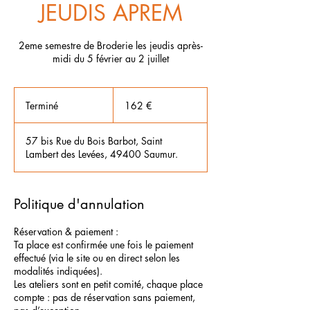
JEUDIS APREM
2eme semestre de Broderie les jeudis après-
midi du 5 février au 2 juillet
162
euros
Terminé
T
162 €
e
r
57 bis Rue du Bois Barbot, Saint
m
Lambert des Levées, 49400 Saumur.
i
n
é
Politique d'annulation
Réservation & paiement :
Ta place est confirmée une fois le paiement
effectué (via le site ou en direct selon les
modalités indiquées).
Les ateliers sont en petit comité, chaque place
compte : pas de réservation sans paiement,