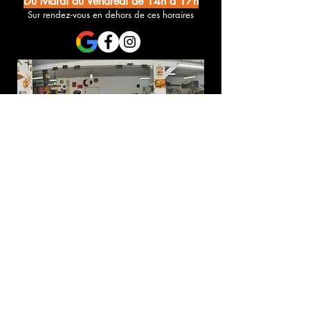
Du Mardi au Vendredi de 14h à 17h
Sur rendez-vous en dehors de ces horaires
Une demande d'infos ? Des questions à propos d'un stage ?
Contacter l'Association Merveilles :
Prénom
Nom de famille