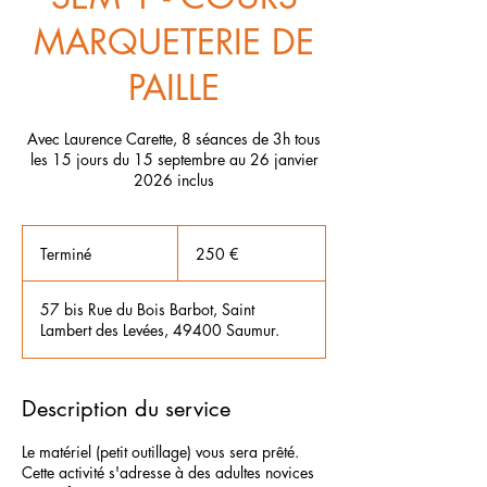
MARQUETERIE DE
PAILLE
Avec Laurence Carette, 8 séances de 3h tous
les 15 jours du 15 septembre au 26 janvier
2026 inclus
250
euros
Terminé
T
250 €
e
r
57 bis Rue du Bois Barbot, Saint
m
Lambert des Levées, 49400 Saumur.
i
n
é
Description du service
Le matériel (petit outillage) vous sera prêté.
Cette activité s'adresse à des adultes novices