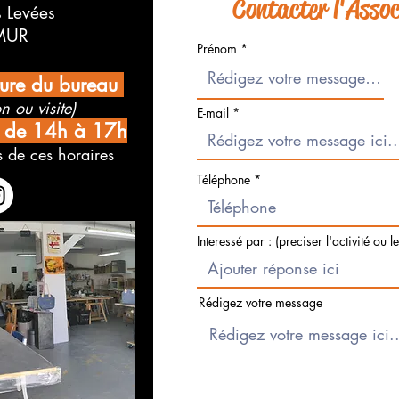
Contacter l'Associ
s Levées
MUR
Prénom
ture du bureau
n ou visite)
E-mail
i de 14h à 17h
 de ces horaires
Téléphone
Interessé par : (preciser l'activité ou l
Rédigez votre message