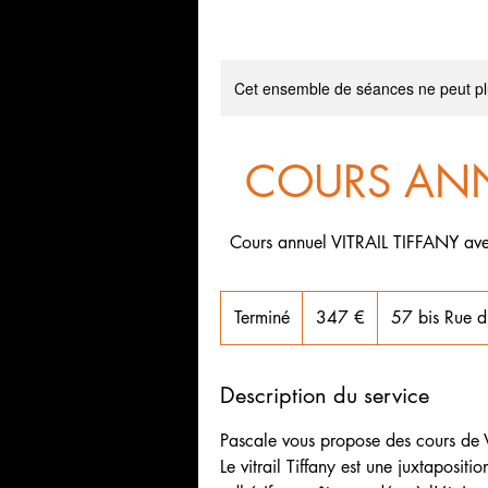
Cet ensemble de séances ne peut plu
COURS ANNU
Cours annuel VITRAIL TIFFANY ave
347
euros
Terminé
T
347 €
57 bis Rue d
e
r
Description du service
m
i
Pascale vous propose des cours de Vi
n
Le vitrail Tiffany est une juxtaposit
é