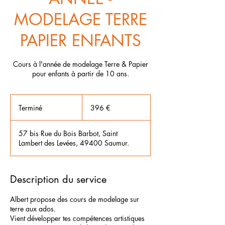
MODELAGE TERRE
PAPIER ENFANTS
Cours à l'année de modelage Terre & Papier
pour enfants à partir de 10 ans.
396
euros
Terminé
T
396 €
e
r
57 bis Rue du Bois Barbot, Saint
m
Lambert des Levées, 49400 Saumur.
i
n
é
Description du service
Albert propose des cours de modelage sur
terre aux ados.
Vient développer tes compétences artistiques