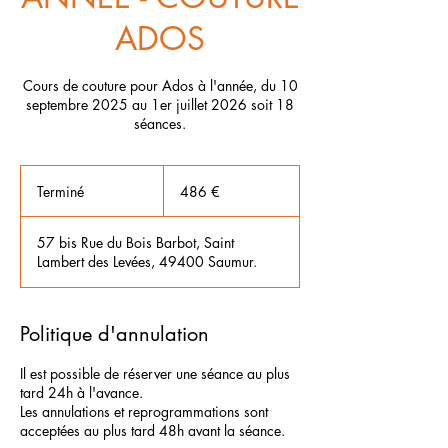
ADOS
Cours de couture pour Ados à l'année, du 10
septembre 2025 au 1er juillet 2026 soit 18
séances.
486
euros
Terminé
T
486 €
e
r
57 bis Rue du Bois Barbot, Saint
m
Lambert des Levées, 49400 Saumur.
i
n
é
Politique d'annulation
Il est possible de réserver une séance au plus
tard 24h à l'avance.
Les annulations et reprogrammations sont