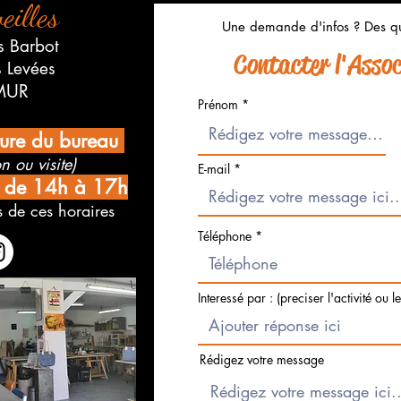
eilles
Une demande d'infos ? Des qu
s Barbot
Contacter l'Associ
s Levées
MUR
Prénom
ture du bureau
n ou visite)
E-mail
i de 14h à 17h
 de ces horaires
Téléphone
Interessé par : (preciser l'activité ou l
Rédigez votre message