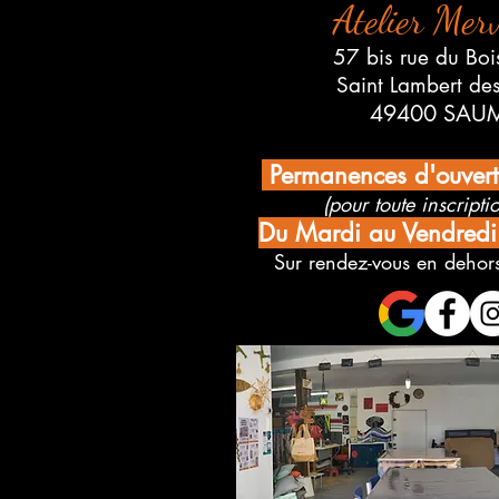
Atelier Merv
57 bis rue du Boi
Saint Lambert de
49400 SAU
Permanences d'ouver
(pour toute inscriptio
Du Mardi au Vendred
Sur rendez-vous en dehors