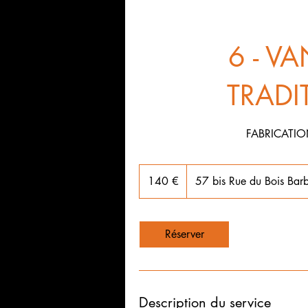
6 - V
TRADI
FABRICATION
140
euros
140 €
57 bis Rue du Bois Bar
Réserver
Description du service