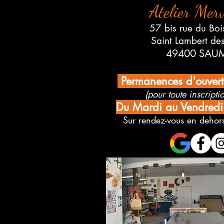
Atelier Merv
57 bis rue du Boi
Saint Lambert de
49400 SAU
Permanences d'ouver
(pour toute inscriptio
Du Mardi au Vendred
Sur rendez-vous en dehors