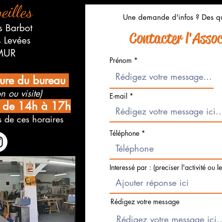
eilles
Une demande d'infos ? Des qu
s Barbot
Contacter l'Associ
s Levées
MUR
Prénom
ture du bureau
n ou visite)
E-mail
i de 14h à 17h
 de ces horaires
Téléphone
Interessé par : (preciser l'activité ou l
Rédigez votre message