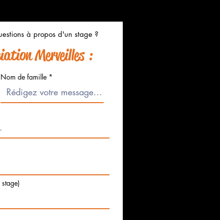
estions à propos d'un stage ?
ation Merveilles :
Nom de famille
e stage)