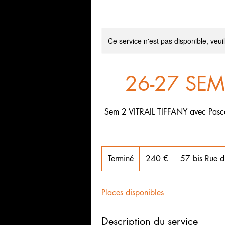
Ce service n'est pas disponible, veui
26-27 SEM 
Sem 2 VITRAIL TIFFANY avec Pasca
240
euros
Terminé
T
240 €
57 bis Rue d
e
r
Places disponibles
m
i
n
Description du service