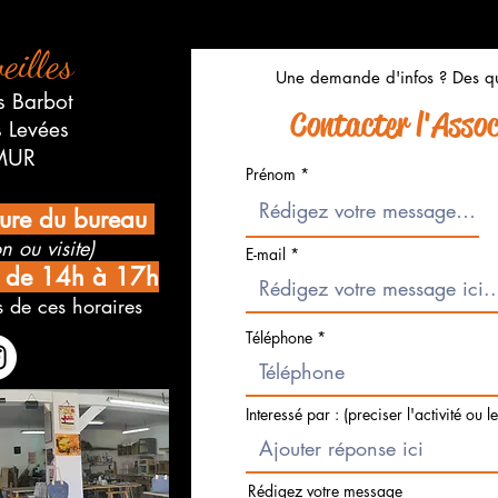
eilles
Une demande d'infos ? Des qu
s Barbot
Contacter l'Associ
s Levées
MUR
Prénom
ture du bureau
n ou visite)
E-mail
i de 14h à 17h
 de ces horaires
Téléphone
Interessé par : (preciser l'activité ou l
Rédigez votre message