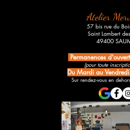
Atelier Merv
57 bis rue du Boi
Saint Lambert de
49400 SAU
Permanences d'ouver
(pour toute inscriptio
Du Mardi au Vendred
Sur rendez-vous en dehors