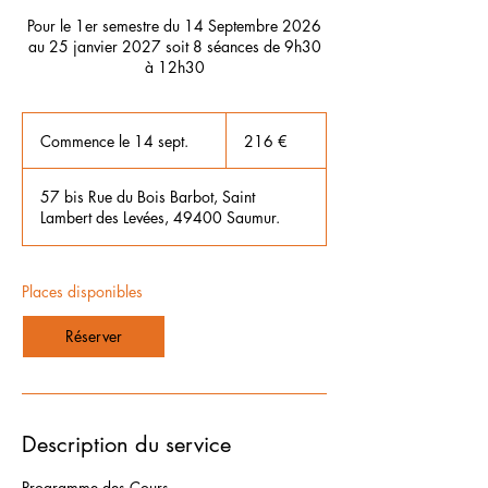
Pour le 1er semestre du 14 Septembre 2026
au 25 janvier 2027 soit 8 séances de 9h30
à 12h30
216
euros
Commence le 14 sept.
C
216 €
o
m
57 bis Rue du Bois Barbot, Saint
m
Lambert des Levées, 49400 Saumur.
e
n
c
e
Places disponibles
l
e
Réserver
1
4
s
e
p
Description du service
t
.
Programme des Cours