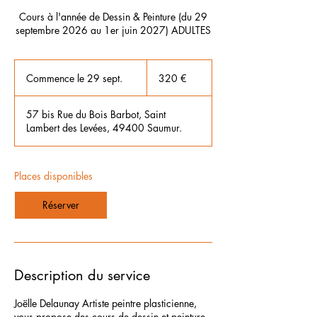
Cours à l'année de Dessin & Peinture (du 29
septembre 2026 au 1er juin 2027) ADULTES
320
euros
Commence le 29 sept.
C
320 €
o
m
57 bis Rue du Bois Barbot, Saint
m
Lambert des Levées, 49400 Saumur.
e
n
c
e
Places disponibles
l
e
Réserver
2
9
s
e
p
Description du service
t
.
Joëlle Delaunay Artiste peintre plasticienne,
vous propose des cours de dessin et peinture,