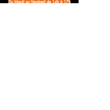
Du Mardi au Vendredi de 14h à 17h
Sur rendez-vous en dehors de ces horaires
Une demande d'infos ? Des questions à propos d'un stage ?
Contacter l'Association Merveilles :
Prénom