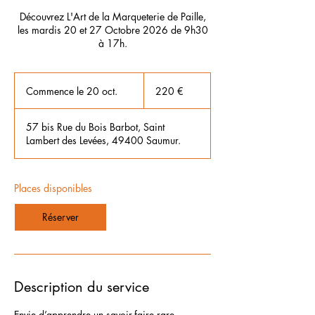
Découvrez L'Art de la Marqueterie de Paille,
les mardis 20 et 27 Octobre 2026 de 9h30
à 17h.
220
euros
Commence le 20 oct.
C
220 €
o
m
57 bis Rue du Bois Barbot, Saint
m
Lambert des Levées, 49400 Saumur.
e
n
c
e
Places disponibles
l
e
Réserver
2
0
o
c
t
Description du service
.
Envie d’apprendre un savoir-faire rare,