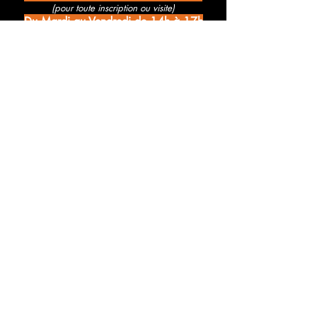
(pour toute inscription ou visite)
Du Mardi au Vendredi de 14h à 17h
Sur rendez-vous en dehors de ces horaires
Une demande d'infos ? Des questions à propos d'un stage ?
Contacter l'Association Merveilles :
Prénom