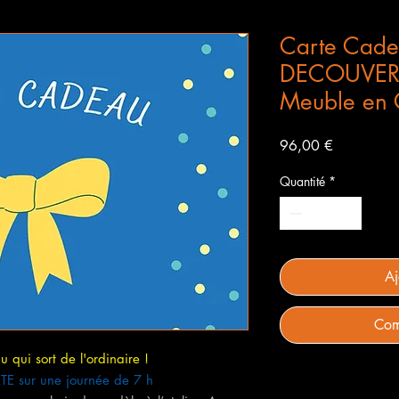
Carte Cade
DECOUVERTE
Meuble en 
Prix
96,00 €
Quantité
*
Aj
Com
 qui sort de l'ordinaire !
E sur une journée de 7 h