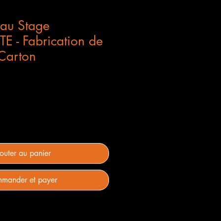
au Stage
 - Fabrication de
Carton
outer au panier
mander et payer