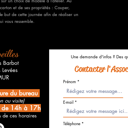
 sur un choix de modèle à l’atelier. Au
arton et de ses propriétés : Couper,
le but de cette journée afin de réaliser un
ui vous ressemble.
eilles
Une demande d'infos ? Des qu
s Barbot
Contacter l'Associ
s Levées
MUR
Prénom
ture du bureau
n ou visite)
E-mail
i de 14h à 17h
 de ces horaires
Téléphone