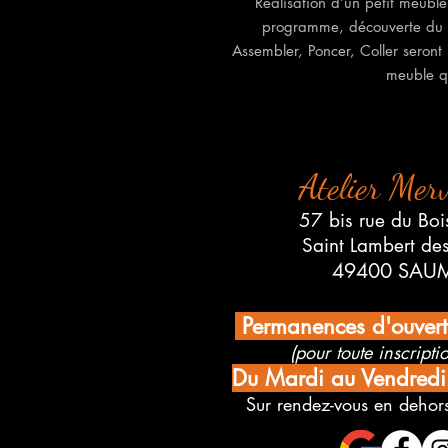
Réalisation d’un petit meuble
programme, découverte du c
Assembler, Poncer, Coller seront 
meuble q
Atelier Merv
57 bis rue du Boi
Saint Lambert de
49400 SAU
Permanences d'ouver
(pour toute inscriptio
Du Mardi au Vendred
Sur rendez-vous en dehors