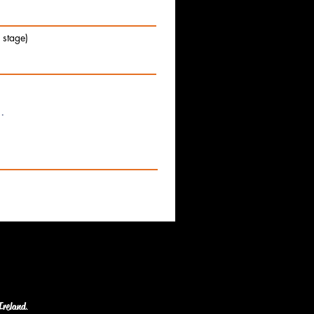
e stage)
Ireland
.