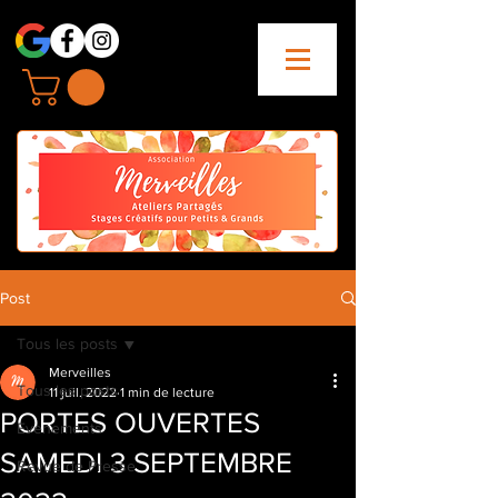
Post
Tous les posts
Merveilles
Tous les posts
11 juil. 2022
1 min de lecture
PORTES OUVERTES
Evenements
SAMEDI 3 SEPTEMBRE
Revue de Presse