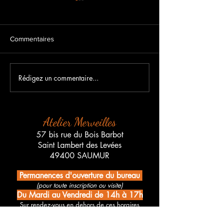
Commentaires
Rédigez un commentaire...
Salon Maison et Déco de
Portes Ouvertes à
saumur du Vendredi 3
Merveilles
Octobre au Dimanche 5
Octobre
Atelier Merveilles
57 bis rue du Bois Barbot
Saint Lambert des Levées
49400 SAUMUR
Permanences d'ouverture du bureau
(pour toute inscription ou visite)
Du Mardi au Vendredi de 14h à 17h
Sur rendez-vous en dehors de ces horaires