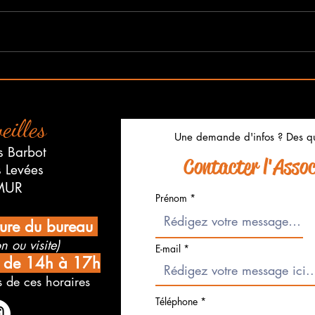
Salon Maison et Déco de
Porte
saumur du Vendredi 3
Merv
Octobre au Dimanche 5
Octobre
eilles
Une demande d'infos ? Des qu
s Barbot
Contacter l'Associ
s Levées
MUR
Prénom
ture du bureau
n ou visite)
E-mail
i de 14h à 17h
 de ces horaires
Téléphone