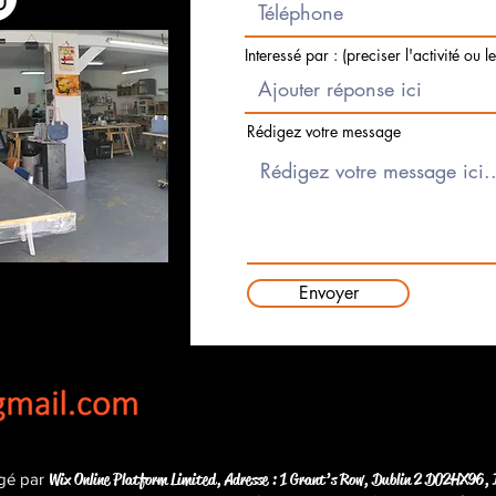
Interessé par : (preciser l'activité ou l
Rédigez votre message
Envoyer
Wix Online Platform Limited,
Adresse : 1 Grant’s Row, Dublin 2 D02HX96, 
gé par