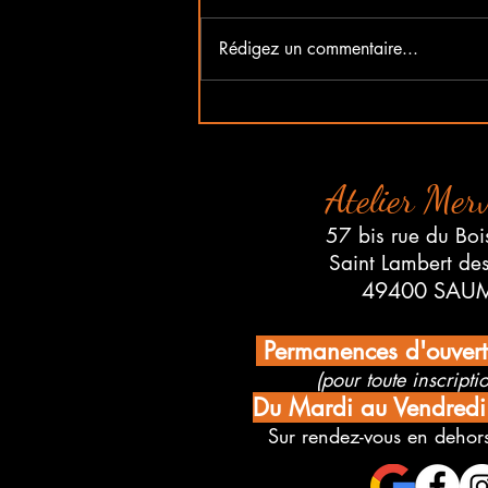
Rédigez un commentaire...
Portes Ouvertes à
l'Association Merveilles
Samedi 5 Septembre 2026
Atelier Merv
57 bis rue du Boi
Saint Lambert de
49400 SAU
Permanences d'ouver
(pour toute inscriptio
Du Mardi au Vendred
Sur rendez-vous en dehors