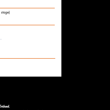
e stage)
Ireland
.