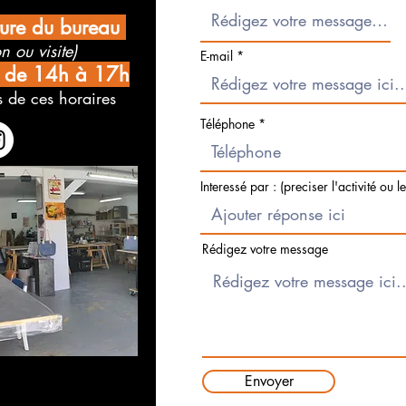
ture du bureau
n ou visite)
E-mail
i de 14h à 17h
 de ces horaires
Téléphone
Interessé par : (preciser l'activité ou l
Rédigez votre message
Envoyer