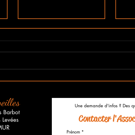
Salon Maison et Déco de
Porte
saumur du Vendredi 3
Merv
Octobre au Dimanche 5
Octobre
eilles
Une demande d'infos ? Des qu
s Barbot
Contacter l'Associ
s Levées
MUR
Prénom