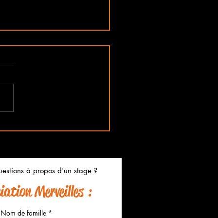
s Ouvertes à l'Atelier
eilles
estions à propos d'un stage ?
ation Merveilles :
Nom de famille