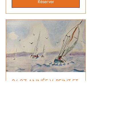
Réserver
26-27 ANNÉE V- PEINT ET
DESSIN ENFS/ADOS
Cours de Dessin Manga, Peinture
enfants/Ados animés par Eliane
Margreve VENDREDI SOIRS 17h15 -
19h15
Lire plus