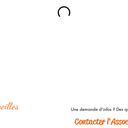
eilles
Une demande d'infos ? Des qu
s Barbot
Contacter l'Associ
s Levées