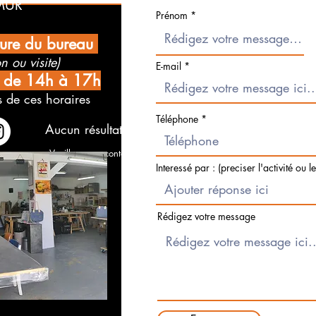
MUR
Prénom
ture du bureau
n ou visite)
E-mail
i de 14h à 17h
 de ces horaires
Téléphone
Aucun résultat trouvé pour votre recherche
Veuillez nous contacter, ou consultez nos autres services
Interessé par : (preciser l'activité ou l
Rédigez votre message