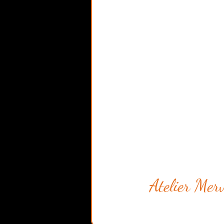
Atelier Merv
57 bis rue du Boi
Saint Lambert de