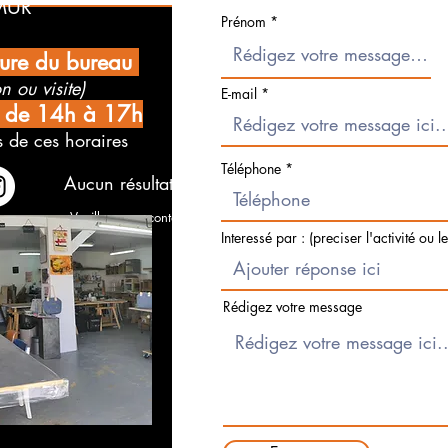
MUR
Prénom
ture du bureau
n ou visite)
E-mail
i de 14h à 17h
 de ces horaires
Téléphone
Aucun résultat trouvé pour votre recherche
Veuillez nous contacter, ou consultez nos autres services
Interessé par : (preciser l'activité ou l
Rédigez votre message