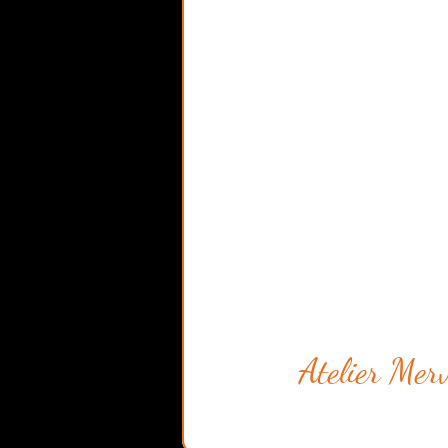
Atelier Merv
57 bis rue du Boi
Saint Lambert de