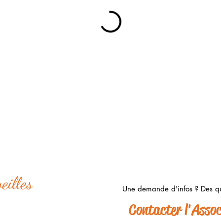
eilles
Une demande d'infos ? Des qu
s Barbot
Contacter l'Associ
s Levées