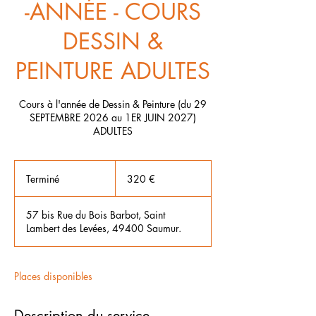
-ANNÉE - COURS
DESSIN &
PEINTURE ADULTES
Cours à l'année de Dessin & Peinture (du 29
SEPTEMBRE 2026 au 1ER JUIN 2027)
ADULTES
320
euros
Terminé
T
320 €
e
r
57 bis Rue du Bois Barbot, Saint
m
Lambert des Levées, 49400 Saumur.
i
n
é
Places disponibles
Description du service