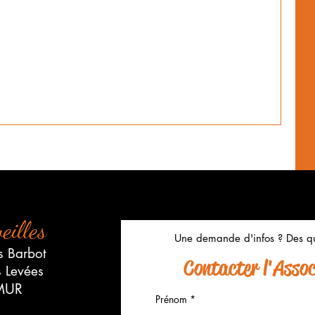
eilles
Une demande d'infos ? Des qu
s Barbot
Contacter l'Associ
s Levées
MUR
Prénom