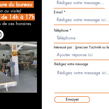
ture du bureau
n ou visite)
E-mail
i de 14h à 17h
 de ces horaires
Téléphone
Interessé par : (preciser l'activité ou l
Rédigez votre message
Envoyer