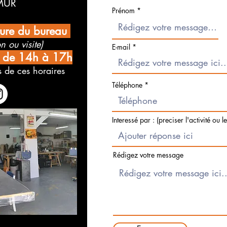
MUR
Prénom
ture du bureau
n ou visite)
E-mail
i de 14h à 17h
 de ces horaires
Téléphone
Interessé par : (preciser l'activité ou l
Rédigez votre message