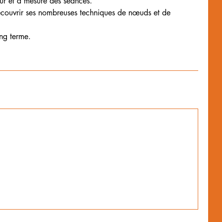
ur et à mesure des séances.
écouvrir ses nombreuses techniques de nœuds et de
ong terme.