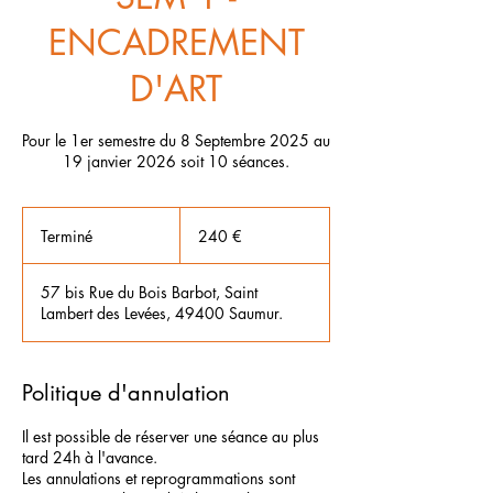
ENCADREMENT
D'ART
Pour le 1er semestre du 8 Septembre 2025 au
19 janvier 2026 soit 10 séances.
240
euros
Terminé
T
240 €
e
r
57 bis Rue du Bois Barbot, Saint
m
Lambert des Levées, 49400 Saumur.
i
n
é
Politique d'annulation
Il est possible de réserver une séance au plus
tard 24h à l'avance.
Les annulations et reprogrammations sont