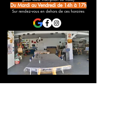
Du Mardi au Vendredi de 14h à 17h
Sur rendez-vous en dehors de ces horaires
Une demande d'infos ? Des questions à propos d'un stage ?
Contacter l'Association Merveilles :
Prénom