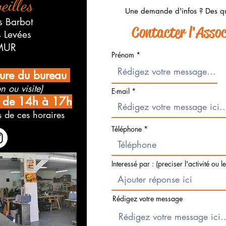
eilles
Une demande d'infos ? Des qu
s Barbot
Contacter l'Associ
s Levées
MUR
Prénom
ture du bureau
n ou visite)
E-mail
i de 14h à 17h
 de ces horaires
Téléphone
Interessé par : (preciser l'activité ou l
Rédigez votre message