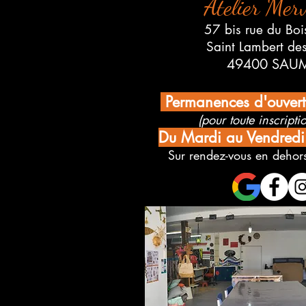
Atelier Merv
57 bis rue du Boi
Saint Lambert de
49400 SAU
Permanences d'ouver
(pour toute inscriptio
Du Mardi au Vendred
Sur rendez-vous en dehors