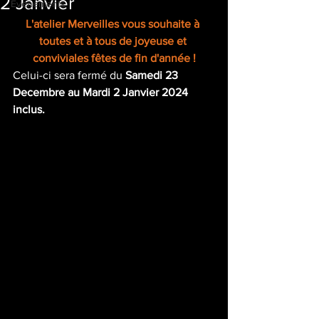
2 Janvier
Evenements
L'atelier Merveilles vous souhaite à 
toutes et à tous de joyeuse et 
conviviales fêtes de fin d'année !
Celui-ci sera fermé du 
Samedi 23 
Decembre au Mardi 2 Janvier 2024 
inclus.