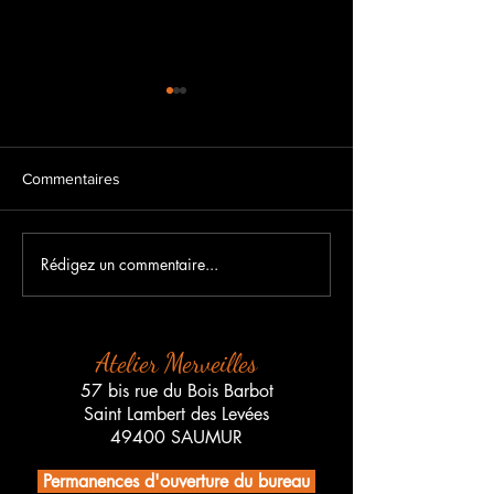
Commentaires
Rédigez un commentaire...
Salon Maison et Déco de
Portes Ouvertes à
saumur du Vendredi 3
Merveilles
Octobre au Dimanche 5
Octobre
Atelier Merveilles
57 bis rue du Bois Barbot
Saint Lambert des Levées
49400 SAUMUR
Permanences d'ouverture du bureau