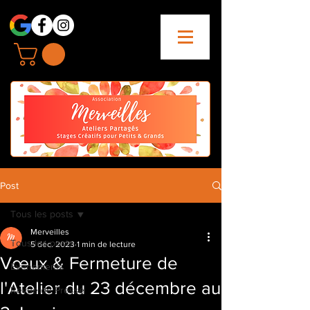
Post
Tous les posts
Merveilles
Tous les posts
5 déc. 2023
1 min de lecture
Vœux & Fermeture de
Evenements
l'Atelier du 23 décembre au
Revue de Presse