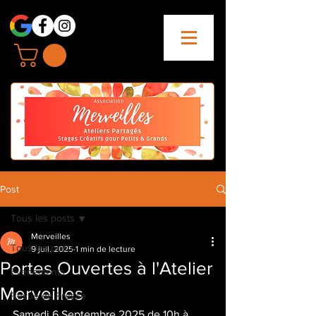
Post
Tous les posts
Merveilles
Tous les posts
9 juil. 2025
1 min de lecture
Portes Ouvertes à l'Atelier
Evenements
Merveilles
Revue de Presse
Samedi 6 Septembre 2025 de 10h à 