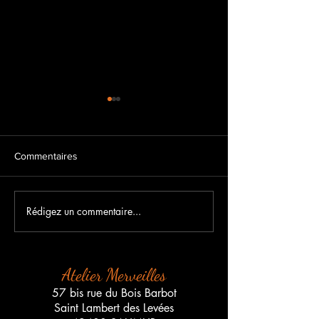
Commentaires
Rédigez un commentaire...
Salon Maison et Déco de
EXPOSITION AR
saumur du Vendredi 3
ARTISANATS
Octobre au Dimanche 5
Octobre
Atelier Merveilles
57 bis rue du Bois Barbot
Saint Lambert des Levées