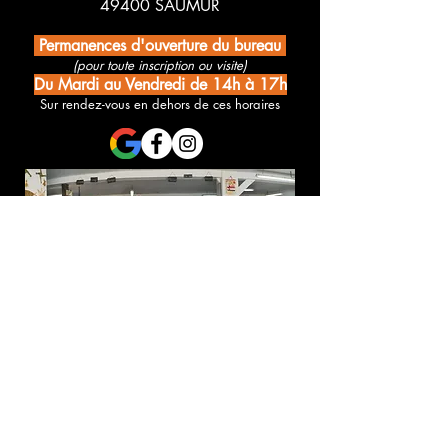
49400 SAUMUR
Permanences d'ouverture du bureau
(pour toute inscription ou visite)
Du Mardi au Vendredi de 14h à 17h
Sur rendez-vous en dehors de ces horaires
Une demande d'infos ? Des questions à propos d'un stage ?
Contacter l'Association Merveilles :