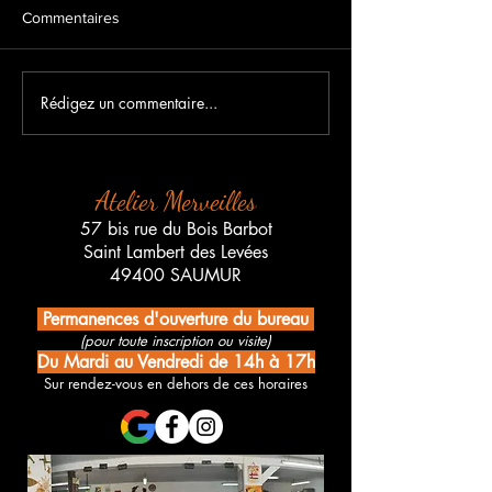
Commentaires
Rédigez un commentaire...
Falia ou "le sable
Maryvonne Lebor
autrement" - Françoise
Peinture Acryliq
Farre
Atelier Merveilles
57 bis rue du Bois Barbot
Saint Lambert des Levées
49400 SAUMUR
Permanences d'ouverture du bureau
(pour toute inscription ou visite)
Du Mardi au Vendredi de 14h à 17h
Sur rendez-vous en dehors de ces horaires