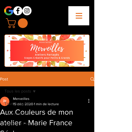
Post
Tous les posts
Merveilles
Tous les posts
15 déc. 2020
1 min de lecture
Aux Couleurs de mon
Evenements
atelier - Marie France
Revue de Presse