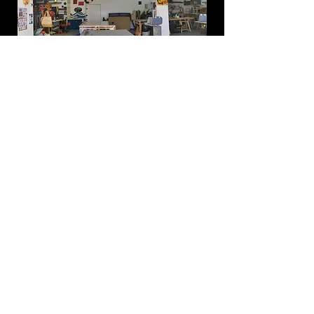
Une demande d'infos ? Des questions à propos d'un stage ?
Contacter l'Association Merveilles :
Prénom
Nom de famille
E-mail
Téléphone